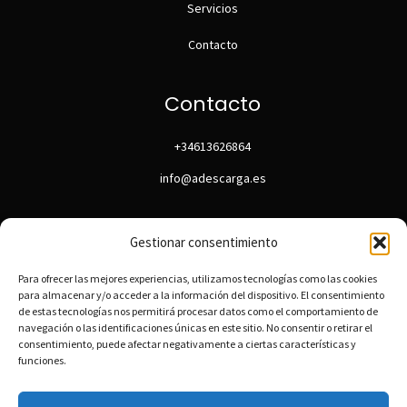
Servicios
Contacto
Contacto
+34613626864
info@adescarga.es
Gestionar consentimiento
Para ofrecer las mejores experiencias, utilizamos tecnologías como las cookies
para almacenar y/o acceder a la información del dispositivo. El consentimiento
de estas tecnologías nos permitirá procesar datos como el comportamiento de
navegación o las identificaciones únicas en este sitio. No consentir o retirar el
consentimiento, puede afectar negativamente a ciertas características y
funciones.